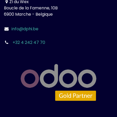
ZI du Wex
Boucle de la Famenne, 10B
6900 Marche - Belgique
info@dphi.be
+32 4 242 47 70